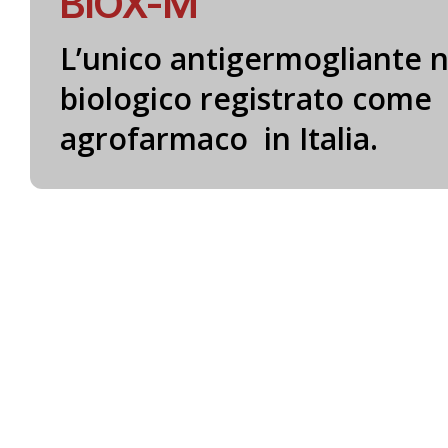
APIA
Prodotti da campo
urale
MICROSAP
er
Un fungicida
e
mai visto pri
e