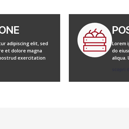
IONE
PO
r adipiscing elit, sed
Lorem i
re et dolore magna
do eius
 nostrud exercitation
aliqua.
scopri d