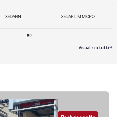
ANAX 800 SC
XEDAFIN
XEDAVIR®
XEDARIL M MICRO
Visualizza tutti
Prodotti da
campo