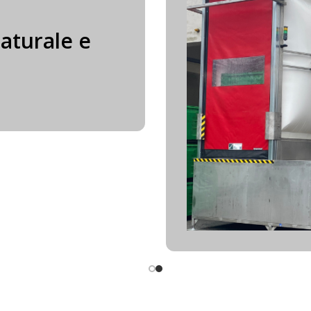
 CU PLUS
 rameico…
ma!