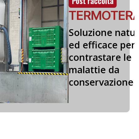
PRO
TRAP
Trappola
insetticida
per il
controllo
della
mosca
dell’olivo