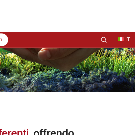
IT
I
ferenti
, offrendo