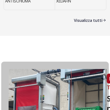
ANTISCHIUMA
XEDAFIN
X
Visualizza tutti