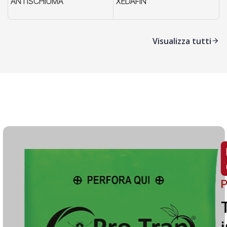
ANTISCHIUMA
XEDAFIN
X
Visualizza tutti