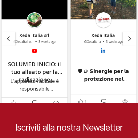
Xeda Italia srl
Xeda Italia
@XedaItaliasrl
3 weeks ago
@XedaItalia
3 weeks ago
SOLUMED INICIO: il
🛡️ 🍇 𝗦𝗶𝗻𝗲𝗿𝗴𝗶𝗲 𝗽𝗲𝗿 𝗹𝗮
tuo alleato per la
𝗽𝗿𝗼𝘁𝗲𝘇𝗶𝗼𝗻𝗲 𝗻𝗲𝗹
radicazione
L’apparato radicale è
𝘃𝗶𝗴𝗻𝗲𝘁𝗼 𝗯𝗶𝗼:
responsabile
𝗹'𝗲𝘀𝗽𝗲𝗿𝗶𝗲𝗻𝘇𝗮 𝗱𝗶
dell’assorbimento di
1
𝗧𝗲𝗻𝘂𝘁𝗮 𝗠𝗼𝗻𝘁𝗲𝘃𝗲𝗿𝗱𝗶
acqua e nutrienti. Un
🍇 🛡️ La gestione
rapido sviluppo del
agronomica del vigneto
sistema radicale subito
biologico richiede
Iscriviti alla nostra Newsletter
dopo la semina o nelle
strategie integrate
prime fasi colturali è