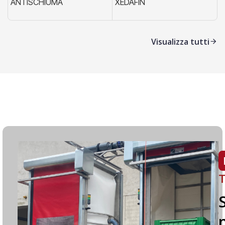
ANTISCHIUMA
XEDAFIN
X
Visualizza tutti