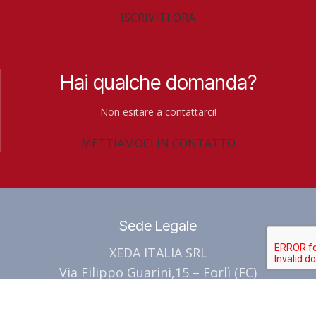
𝘥𝘪𝘭𝘢𝘷𝘢𝘮𝘦𝘯𝘵𝘰,
𝘱𝘳𝘰𝘵𝘦𝘪𝘯𝘦, 𝘤𝘢𝘶𝘴𝘢𝘯𝘥𝘰 𝘶𝘯
ISCRIVITI ORA
𝘱𝘦𝘳𝘤𝘰𝘭𝘢𝘻𝘪𝘰𝘯𝘦 𝘰
𝘦𝘯𝘰𝘳𝘮𝘦 𝘥𝘪𝘴𝘱𝘦𝘯𝘥𝘪𝘰 𝘥𝘪
𝘷𝘰𝘭𝘢𝘵𝘪𝘭𝘪𝘻𝘻𝘢𝘻𝘪𝘰𝘯𝘦, 𝘰𝘱𝘱𝘶𝘳𝘦
𝘱𝘳𝘦𝘻𝘪𝘰𝘴𝘦 𝘳𝘪𝘴𝘰𝘳𝘴𝘦
𝘷𝘪𝘦𝘯𝘦 𝘪𝘮𝘮𝘰𝘣𝘪𝘭𝘪𝘻𝘻𝘢𝘵𝘢
𝘣𝘪𝘰𝘤𝘩𝘪𝘮𝘪𝘤𝘩𝘦. 𝘘𝘶𝘦𝘴𝘵𝘰
𝘯𝘦𝘭 𝘴𝘶𝘰𝘭𝘰. 𝘘𝘶𝘦𝘴𝘵𝘰 𝘯𝘰𝘯
𝘴𝘲𝘶𝘪𝘭𝘪𝘣𝘳𝘪𝘰 𝘮𝘦𝘵𝘢𝘣𝘰𝘭𝘪𝘤𝘰 𝘴𝘪
Hai qualche domanda?
𝘴𝘰𝘭𝘰 𝘳𝘪𝘥𝘶𝘤𝘦
𝘵𝘳𝘢𝘥𝘶𝘤𝘦
𝘥𝘳𝘢𝘴𝘵𝘪𝘤𝘢𝘮𝘦𝘯𝘵𝘦
𝘪𝘯𝘦𝘷𝘪𝘵𝘢𝘣𝘪𝘭𝘮𝘦𝘯𝘵𝘦 𝘪𝘯
Non esitare a contattarci!
𝘭'𝘦𝘧𝘧𝘪𝘤𝘢𝘤𝘪𝘢 𝘳𝘦𝘢𝘭𝘦 𝘥𝘦𝘨𝘭𝘪
𝘱𝘦𝘳𝘥𝘪𝘵𝘦 𝘱𝘳𝘰𝘥𝘶𝘵𝘵𝘪𝘷𝘦,
METTIAMOCI IN CONTATTO
𝘪𝘯𝘵𝘦𝘳𝘷𝘦𝘯𝘵𝘪, 𝘮𝘢
𝘥𝘪𝘧𝘦𝘵𝘵𝘪 𝘥𝘪 𝘢𝘭𝘭𝘦𝘨𝘢𝘨𝘪𝘰𝘯𝘦 𝘦
𝘤𝘰𝘴𝘵𝘳𝘪𝘯𝘨𝘦 𝘵𝘦𝘤𝘯𝘪𝘤𝘪 𝘦
𝘴𝘤𝘢𝘳𝘴𝘢 𝘶𝘯𝘪𝘧𝘰𝘳𝘮𝘪𝘵à 𝘥𝘦𝘭
𝘢𝘨𝘳𝘪𝘤𝘰𝘭𝘵𝘰𝘳𝘪 𝘢
𝘳𝘢𝘤𝘤𝘰𝘭𝘵𝘰. 𝘗𝘦𝘳
𝘴𝘰𝘷𝘳𝘢𝘥𝘰𝘴𝘢𝘨𝘨𝘪 𝘤𝘩𝘦
𝘳𝘪𝘴𝘱𝘰𝘯𝘥𝘦𝘳𝘦 𝘢 𝘲𝘶𝘦𝘴𝘵𝘢
𝘨𝘳𝘢𝘷𝘢𝘯𝘰 𝘴𝘶𝘪 𝘤𝘰𝘴𝘵𝘪
𝘴𝘧𝘪𝘥𝘢 𝘢𝘨𝘳𝘰𝘯𝘰𝘮𝘪𝘤𝘢, è
Sede Legale
𝘢𝘻𝘪𝘦𝘯𝘥𝘢𝘭𝘪 𝘦 𝘴𝘶𝘭𝘭𝘢 𝘴𝘢𝘭𝘶𝘵𝘦
𝘯𝘦𝘤𝘦𝘴𝘴𝘢𝘳𝘪𝘰 𝘪𝘯𝘵𝘦𝘳𝘷𝘦𝘯𝘪𝘳𝘦
𝘢𝘮𝘣𝘪𝘦𝘯𝘵𝘢𝘭𝘦,
𝘤𝘰𝘯 𝘴𝘰𝘭𝘶𝘻𝘪𝘰𝘯𝘪
XEDA ITALIA SRL
𝘴𝘱𝘦𝘤𝘪𝘢𝘭𝘮𝘦𝘯𝘵𝘦 𝘢𝘭𝘭𝘢 𝘭𝘶𝘤𝘦
𝘯𝘶𝘵𝘳𝘪𝘻𝘪𝘰𝘯𝘢𝘭𝘪 𝘢𝘥
Via Filippo Guarini,15 – Forlì (FC)
𝘥𝘦𝘪 𝘯𝘶𝘰𝘷𝘪 𝘭𝘪𝘮𝘪𝘵𝘪
𝘢𝘭𝘵𝘪𝘴𝘴𝘪𝘮𝘢 𝘢𝘴𝘴𝘪𝘮𝘪𝘭𝘢𝘣𝘪𝘭𝘪𝘵à
𝘯𝘰𝘳𝘮𝘢𝘵𝘪𝘷𝘪 𝘦 𝘢𝘭 𝘳𝘪𝘢𝘭𝘻𝘰 𝘥𝘦𝘪
𝘧𝘰𝘨𝘭𝘪𝘢𝘳𝘦. 🎯
Contattaci