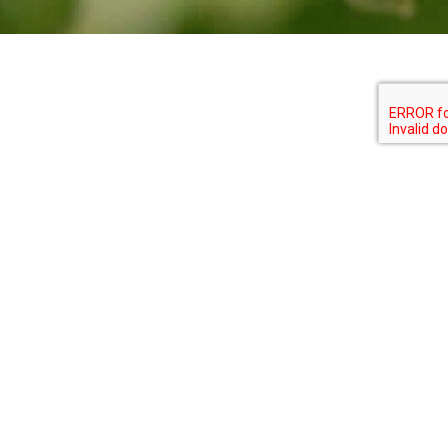
MICROSAP CU PLUS
Un fungicida
rameico...mai visto
prima!