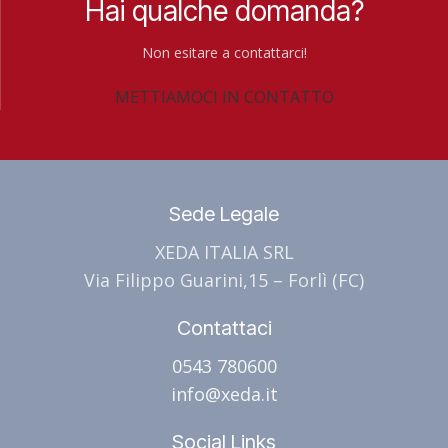
Hai qualche domanda?
Non esitare a contattarci!
METTIAMOCI IN CONTATTO
Sede Legale
XEDA ITALIA SRL
Via Filippo Guarini,15 – Forlì (FC)
Contattaci
0543 780600
info@xeda.it
Social Links