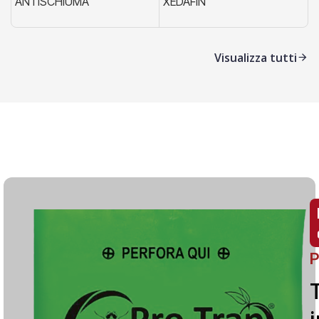
ANTISCHIUMA
XEDAFIN
X
Visualizza tutti