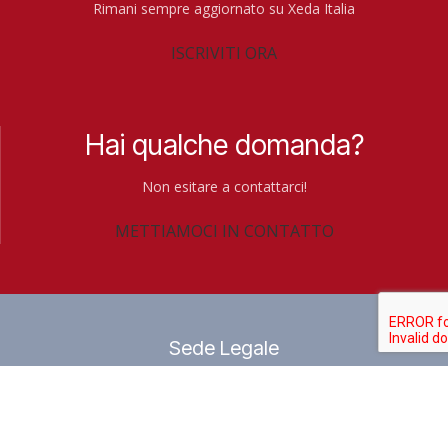
constatato durante la
UNA SCELTA
Rimani sempre aggiornato su Xeda Italia
nostra riunione annuale
NATURALE NEL POST-
ISCRIVITI ORA
di gruppo che, per
RACCOLTA DELLE
raggiungere i nostri
PATATE 🥔 Xeda Italia
obiettivi strategici,
chiarisce il ruolo dell’olio
possiamo contare su un
di menta verde al 100%
Hai qualche domanda?
team umano di grande
BIOX-M nella
qualità professionale e
conservazione post-
Non esitare a contattarci!
di eccellente valore
raccolta delle patate e
METTIAMOCI IN CONTATTO
umano. 3 giorni a
richiama il mercato a un
Valencia intensi , ricchi
confronto fondato su
di strategia , punti di
registrazioni, modalità
vista e obiettivi comuni.
d’impiego e
Oltre a questo abbiamo
caratteristiche reali delle
Sede Legale
festeggiato: - 40 anni di
alternative disponibili. Il
Xeda Ibérica - 50 anni
direttore generale di
XEDA ITALIA SRL
del nostro gruppo Xeda
Xeda Italia Andrea Bosi:
Via Filippo Guarini,15 – Forlì (FC)
International SAS
“Un lieve sentore di