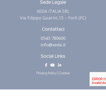
Sede Legale
XEDA ITALIA SRL
Via Filippo Guarini,15 – Forlì (FC)
Contattaci
0543 780600
info@xeda.it
Social Links
Privacy Policy
|
Cookie
XEDA ITALIA
| P.IVA 03713050403, Capitale sociale € 1.600.000,00 |
Created By
NetWeb.LAB
Copyright
2023