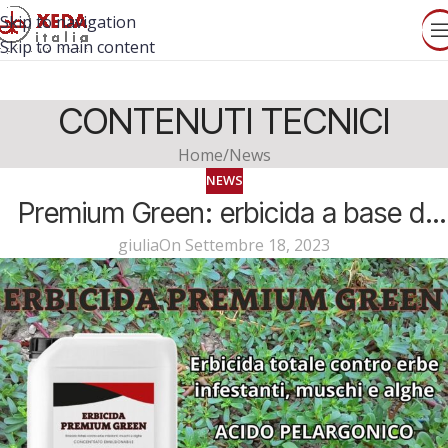
Skip to navigation
Skip to main content
CONTENUTI TECNICI
Home
News
NEWS
Premium Green: erbicida a base di
giulia
On Settembre 18, 2023
Acido Pelargonico