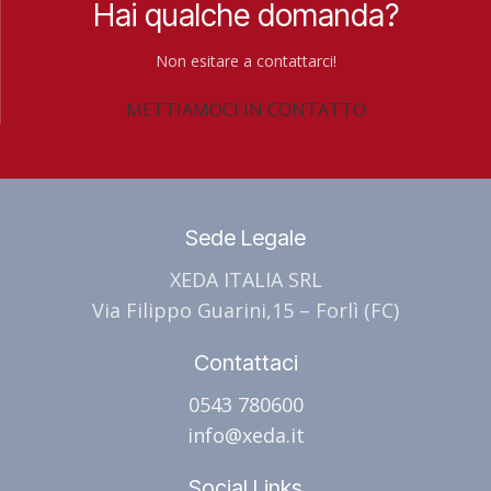
Hai qualche domanda?
Non esitare a contattarci!
METTIAMOCI IN CONTATTO
Sede Legale
XEDA ITALIA SRL
Via Filippo Guarini,15 – Forlì (FC)
Contattaci
0543 780600
info@xeda.it
Social Links