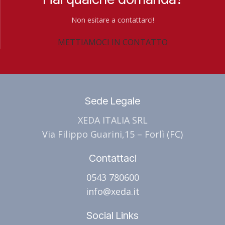
Non esitare a contattarci!
METTIAMOCI IN CONTATTO
Sede Legale
XEDA ITALIA SRL
Via Filippo Guarini,15 – Forlì (FC)
Contattaci
0543 780600
info@xeda.it
Social Links