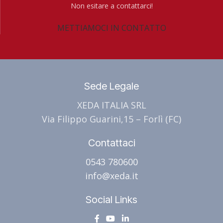
Non esitare a contattarci!
METTIAMOCI IN CONTATTO
Sede Legale
XEDA ITALIA SRL
Via Filippo Guarini,15 – Forlì (FC)
Contattaci
0543 780600
info@xeda.it
Social Links