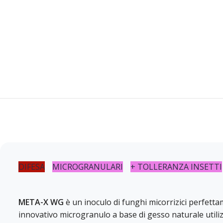
DIFESA
MICROGRANULARI
+ TOLLERANZA INSETTI
META-X WG
è un inoculo di funghi micorrizici perfetta
innovativo microgranulo a base di gesso naturale utili