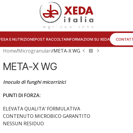
FESA E NUTRIZIONE
POST RACCOLTA
INFORMAZIONI SU XEDA
CONTATT
Home
Microgranulari
META-X WG
META-X WG
Inoculo di funghi micorrizici
PUNTI DI FORZA:
ELEVATA QUALITA’ FORMULATIVA
CONTENUTO MICROBICO GARANTITO
NESSUN RESIDUO