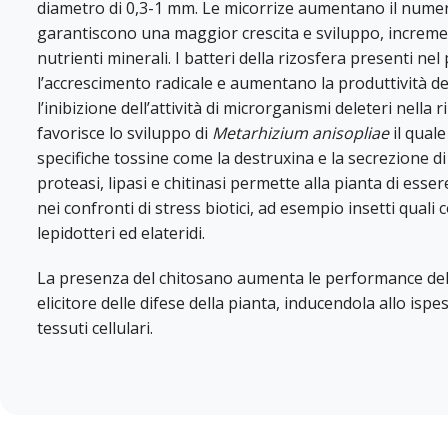
diametro di 0,3-1 mm. Le micorrize aumentano il numero
garantiscono una maggior crescita e sviluppo, increm
nutrienti minerali. I batteri della rizosfera presenti ne
l’accrescimento radicale e aumentano la produttività de
l’inibizione dell’attività di microrganismi deleteri nella 
favorisce lo sviluppo di
Metarhizium anisopliae
il quale
specifiche tossine come la destruxina e la secrezione di e
proteasi, lipasi e chitinasi permette alla pianta di esser
nei confronti di stress biotici, ad esempio insetti quali c
lepidotteri ed elateridi.
La presenza del chitosano aumenta le performance d
elicitore delle difese della pianta, inducendola allo ispe
tessuti cellulari.