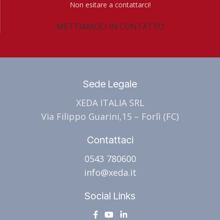
Non esitare a contattarci!
METTIAMOCI IN CONTATTO
Sede Legale
XEDA ITALIA SRL
Via Filippo Guarini,15 – Forlì (FC)
Contattaci
0543 780600
info@xeda.it
Social Links