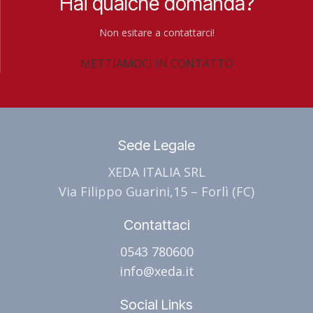
Hai qualche domanda?
Non esitare a contattarci!
METTIAMOCI IN CONTATTO
Sede Legale
XEDA ITALIA SRL
Via Filippo Guarini,15 – Forlì (FC)
Contattaci
0543 780600
info@xeda.it
Social Links