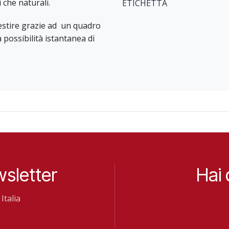
 che naturali.
ETICHETTA
 gestire grazie ad un quadro
 possibilità istantanea di
wsletter
Hai
Italia