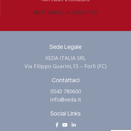
METTIAMOCI IN CONTATTO
Sede Legale
XEDA ITALIA SRL
Via Filippo Guarini,15 – Forlì (FC)
Contattaci
0543 780600
info@xeda.it
Social Links